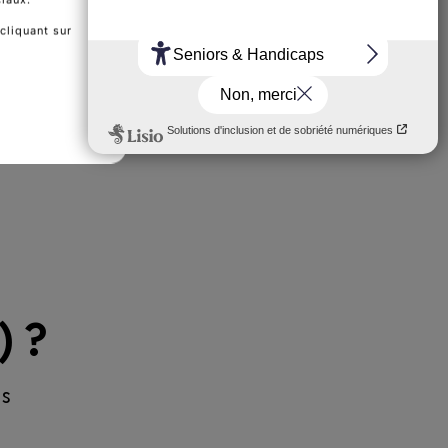
cliquant sur
) ?
ns