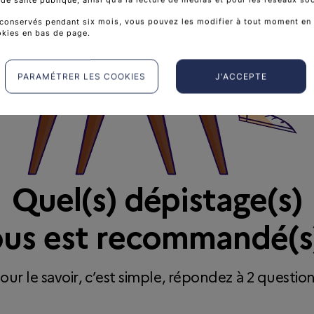
conservés pendant six mois, vous pouvez les modifier à tout moment en 
okies en bas de page.
PARAMÉTRER LES COOKIES
J'ACCEPTE
Quel(s) dépistage(s)
us est recommandé(s
our le savoir, c’est simple, répondez à 2 questio