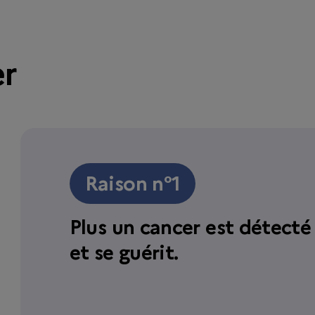
er
Raison n°1
Plus un cancer est détecté 
et se guérit.