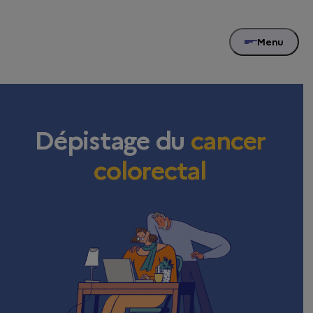
Menu
Dépistage du
cancer
colorectal