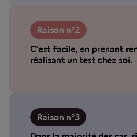
Raison n°2
C’est facile, en prenant r
réalisant un test chez soi.
Raison n°3
Dans la majorité des cas, r