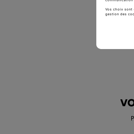
Vos choix sont 
gestion des co
vo
P