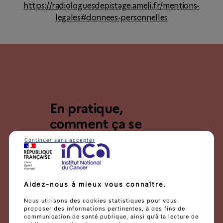
https://radiologuesdepistage.ameli.fr/mentions-
legales#donnees-personnelles
En pratique,
comment ça se
passe ?
Continuer sans accepter
Aidez-nous à mieux vous connaître.
Nous utilisons des cookies statistiques pour vous
Découvrez votre parcours
proposer des informations pertinentes, à des fins de
communication de santé publique, ainsi qu’à la lecture de
dépistage