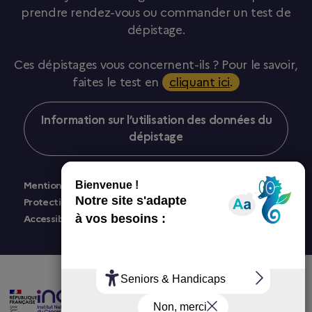
prendre rendez-vous ou commander un test de
dépistage.
Ces dépistages vous concernent-ils ? Pour le savoir,
faites le test en
cliquant ici
.
Information sur l’utilisation des données du
dépistage
Mentions légales
Protection des données personnelles
Accessibilité