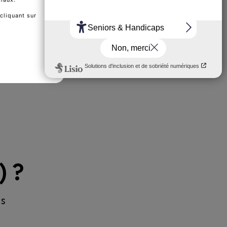
cliquant sur
) ?
ns