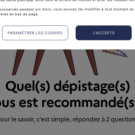
conservés pendant six mois, vous pouvez les modifier à tout moment en 
okies en bas de page.
PARAMÉTRER LES COOKIES
J'ACCEPTE
Quel(s) dépistage(s)
us est recommandé(s
our le savoir, c’est simple, répondez à 2 questio