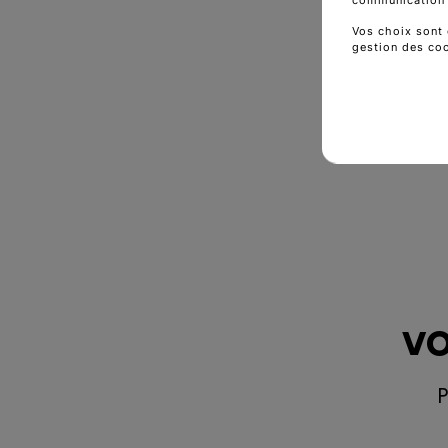
Vos choix sont 
gestion des co
vo
P