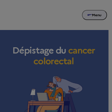
Menu
Dépistage du
cancer
colorectal