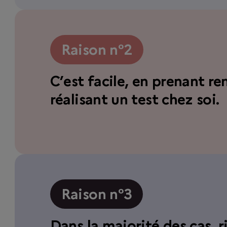
Raison n°2
C’est facile, en prenant r
réalisant un test chez soi.
Raison n°3
Dans la majorité des cas, r