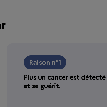
er
Raison n°1
Plus un cancer est détecté 
et se guérit.