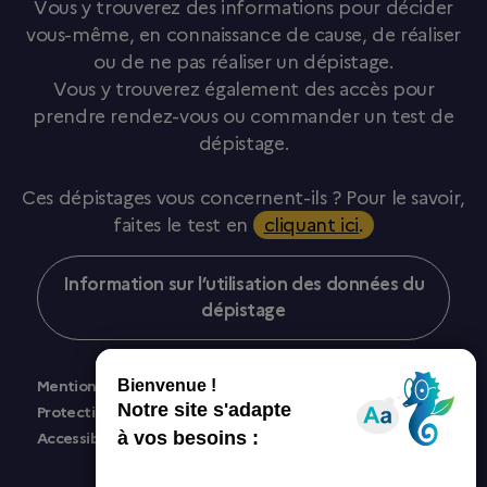
Vous y trouverez des informations pour décider
vous-même, en connaissance de cause, de réaliser
ou de ne pas réaliser un dépistage.
Vous y trouverez également des accès pour
prendre rendez-vous ou commander un test de
dépistage.
Ces dépistages vous concernent-ils ? Pour le savoir,
faites le test en
cliquant ici
.
Information sur l’utilisation des données du
dépistage
Mentions légales
Protection des données personnelles
Accessibilité