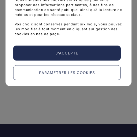
Dépistage du cancer colorectal
proposer des informations pertinentes, à des fins de
Dépliant d'information multilingue sur le
communication de santé publique, ainsi qu’à la lecture de
médias et pour les réseaux sociaux.
dépistage du cancer colorectal
Vos choix sont conservés pendant six mois, vous pouvez
EN
AR
BM
ZH
...
les modifier à tout moment en cliquant sur gestion des
Sous-titres
cookies en bas de page.
Lire
J'ACCEPTE
PARAMÉTRER LES COOKIES