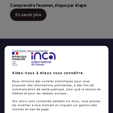
Comprendre l’examen, étape par étape
En savoir plus
Continuer sans accepter
Je fais mon
dépistage
Aidez-nous à mieux vous connaître.
Cancers du sein
Nous utilisons des cookies statistiques pour vous
proposer des informations pertinentes, à des fins de
Cancer du col de l’utérus
communication de santé publique, ainsi qu’à la lecture de
médias et pour les réseaux sociaux.
Cancer colorectal
Vos choix sont conservés pendant six mois, vous pouvez
les modifier à tout moment en cliquant sur gestion des
cookies en bas de page.