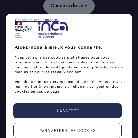
Cancers du sein
Continuer sans accepter
Cancer du col de l’utérus
Cancer colorectal
Aidez-nous à mieux vous connaître.
Cancer du poumon
Nous utilisons des cookies statistiques pour vous
proposer des informations pertinentes, à des fins de
communication de santé publique, ainsi qu’à la lecture de
Documents simplifiés et traduits
médias et pour les réseaux sociaux.
Vos choix sont conservés pendant six mois, vous pouvez
les modifier à tout moment en cliquant sur gestion des
cookies en bas de page.
Je fais mon dépistage
est un espace d’information
et d’accompagnement à la réalisation de tests de
dépistages des cancers.
J'ACCEPTE
Vous y trouverez des informations pour décider
vous-même, en connaissance de cause, de réaliser
PARAMÉTRER LES COOKIES
ou de ne pas réaliser un dépistage.