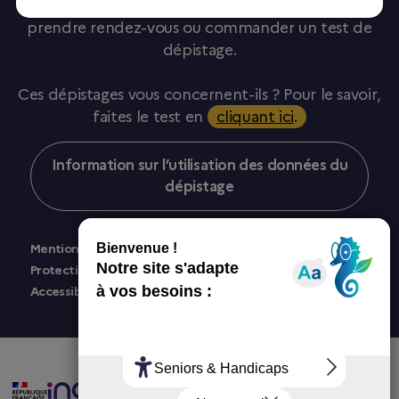
Vous y trouverez également des accès pour
prendre rendez-vous ou commander un test de
dépistage.
Ces dépistages vous concernent-ils ? Pour le savoir,
faites le test en
cliquant ici
.
Information sur l’utilisation des données du
dépistage
Mentions légales
Protection des données personnelles
Accessibilité