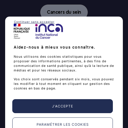
Cancers du sein
Continuer sans accepter
Cancer du col de l’utérus
Cancer colorectal
Aidez-nous à mieux vous connaître.
Nous utilisons des cookies statistiques pour vous
Cancer du poumon
proposer des informations pertinentes, à des fins de
communication de santé publique, ainsi qu’à la lecture de
médias et pour les réseaux sociaux.
Documents simplifiés et traduits
Vos choix sont conservés pendant six mois, vous pouvez
les modifier à tout moment en cliquant sur gestion des
cookies en bas de page.
Je fais mon dépistage
est un espace d’information
et d’accompagnement à la réalisation de tests de
J'ACCEPTE
dépistages des cancers.
Vous y trouverez des informations pour décider
vous-même, en connaissance de cause, de réaliser
PARAMÉTRER LES COOKIES