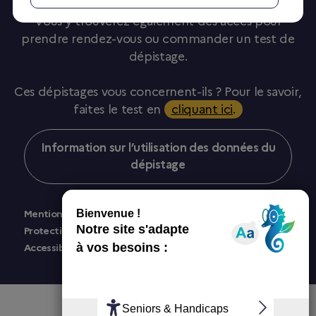
ou de ne pas réaliser un dépistage.
Vous y trouverez également des accès pour
prendre rendez-vous ou commander un test de
dépistage.
Ces dépistages vous concernent-ils ? Pour le savoir,
faites le test en
cliquant ici
.
Information sur l’utilisation des données du
dépistage
Mentions légales
Protection des données personnelles
Accessibilité