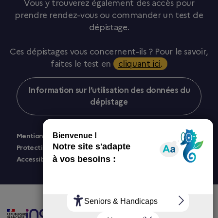
Vous y trouverez également des accès pour
prendre rendez-vous ou commander un test de
dépistage.
Ces dépistages vous concernent-ils ? Pour le savoir,
faites le test en
cliquant ici
.
Information sur l’utilisation des données du
dépistage
Mentions légales
Protection des données personnelles
Accessibilité