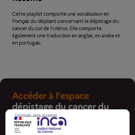
Cette playlist comporte une vocalisation en
français du dépliant concernant le dépistage du
cancer du col de l’utérus. Elle comporte
également une traduction en anglais, en arabe et
en portugais.
Accéder à l'espace
dépistage du cancer du
col de l'utérus
Continuer sans accepter