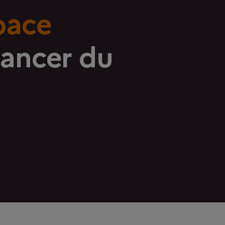
pace
cancer du