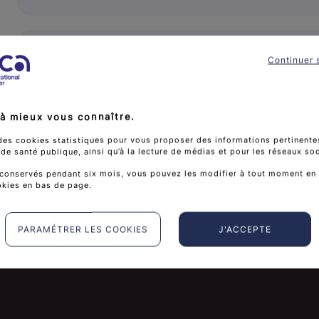
Dépistage du cancer du col de l'utérus
Continuer 
Vocalisation du guide pratique
dépistage du cancer du col de 
à mieux vous connaître.
des cookies statistiques pour vous proposer des informations pertinentes
e santé publique, ainsi qu’à la lecture de médias et pour les réseaux so
conservés pendant six mois, vous pouvez les modifier à tout moment en 
okies en bas de page.
PARAMÉTRER LES COOKIES
J'ACCEPTE