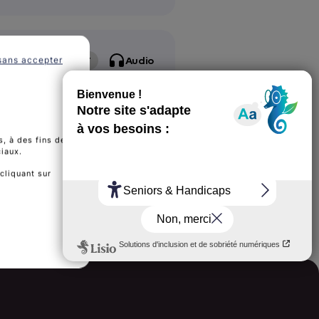
EN
AR
FR
PT
Audio
sans accepter
 sur le
l'utérus
Écouter
, à des fins de
ciaux.
cliquant sur