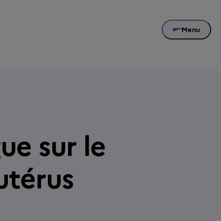
Menu
ue sur le
utérus